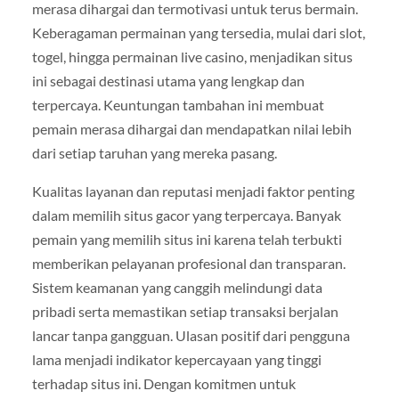
merasa dihargai dan termotivasi untuk terus bermain.
Keberagaman permainan yang tersedia, mulai dari slot,
togel, hingga permainan live casino, menjadikan situs
ini sebagai destinasi utama yang lengkap dan
terpercaya. Keuntungan tambahan ini membuat
pemain merasa dihargai dan mendapatkan nilai lebih
dari setiap taruhan yang mereka pasang.
Kualitas layanan dan reputasi menjadi faktor penting
dalam memilih situs gacor yang terpercaya. Banyak
pemain yang memilih situs ini karena telah terbukti
memberikan pelayanan profesional dan transparan.
Sistem keamanan yang canggih melindungi data
pribadi serta memastikan setiap transaksi berjalan
lancar tanpa gangguan. Ulasan positif dari pengguna
lama menjadi indikator kepercayaan yang tinggi
terhadap situs ini. Dengan komitmen untuk