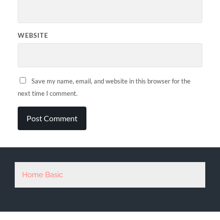
WEBSITE
Save my name, email, and website in this browser for the
next time I comment.
Home Basic