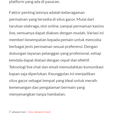
platform yang ada di pasaran.
Faktor penting lainnya adalah keberagaman
permainan yang tersedia di situs gacor. Mulai dari
taruhan olahraga, slot online, sampai permainan kasino
live, semuanya dapat diakses dengan mudah. Variasi ini
memberi kesempatan kepada pemain untuk mencoba
berbagai jenis permainan sesuai preferensi. Dengan
dukungan layanan pelanggan yang profesional, setiap
kendala dapat diatasi dengan cepat dan efektif.
Teknologi live chat dan email memudahkan komunikasi
kapan saja diperlukan. Keunggulan ini menjadikan
situs gacor sebagai tempat yang ideal untuk meraih
kemenangan dan pengalaman bermain yang
menyenangkan tanpa hambatan.
Categories:
Uncategorized