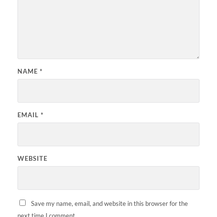
NAME
*
EMAIL
*
WEBSITE
Save my name, email, and website in this browser for the
next time I comment.