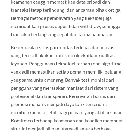
keamanan canggih memastikan data pribadi dan
transaksi tetap terlindungi dari ancaman pihak ketiga.
Berbagai metode pembayaran yang fleksibel juga
memudahkan proses deposit dan withdraw, sehingga
transaksi berlangsung cepat dan tanpa hambatan.
Keberhasilan situs gacor tidak terlepas dari inovasi
yang terus dilakukan untuk meningkatkan kualitas
layanan. Penggunaan teknologi terbaru dan algoritma
yang adil memastikan setiap pemain memiliki peluang
yang sama untuk menang. Banyak testimonial dari
pengguna yang merasakan manfaat dari sistem yang
profesional dan transparan. Penawaran bonus dan
promosi menarik menjadi daya tarik tersendiri,
memberikan nilai lebih bagi pemain yang aktif bermain.
Komitmen terhadap keamanan dan keadilan membuat
situs ini menjadi pilihan utama di antara berbagai