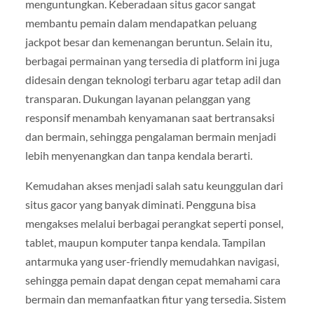
menguntungkan. Keberadaan situs gacor sangat
membantu pemain dalam mendapatkan peluang
jackpot besar dan kemenangan beruntun. Selain itu,
berbagai permainan yang tersedia di platform ini juga
didesain dengan teknologi terbaru agar tetap adil dan
transparan. Dukungan layanan pelanggan yang
responsif menambah kenyamanan saat bertransaksi
dan bermain, sehingga pengalaman bermain menjadi
lebih menyenangkan dan tanpa kendala berarti.
Kemudahan akses menjadi salah satu keunggulan dari
situs gacor yang banyak diminati. Pengguna bisa
mengakses melalui berbagai perangkat seperti ponsel,
tablet, maupun komputer tanpa kendala. Tampilan
antarmuka yang user-friendly memudahkan navigasi,
sehingga pemain dapat dengan cepat memahami cara
bermain dan memanfaatkan fitur yang tersedia. Sistem