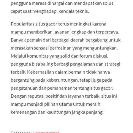
pengguna merasa dihargai dan mendapatkan solusi
cepat saat menghadapi kendala teknis.
Popularitas situs gacor terus meningkat karena
mampu memberikan layanan lengkap dan terpercaya.
Banyak pemain dari berbagai daerah bergabung untuk
merasakan sensasi permainan yang menguntungkan.
Melalui komunitas yang solid dan forum diskusi,
pengguna bisa saling berbagi pengalaman dan strategi
terbaik. Keberhasilan dalam bermain tidak hanya
bergantung pada keberuntungan, tetapi juga pada
pengetahuan dan pemahaman tentang situs gacor.
Dengan reputasi positif dan layanan terbaik, situs ini
mampu menjadi pilihan utama untuk meraih
kemenangan dan keuntungan jangka panjang.
Categories:
Uncategorized