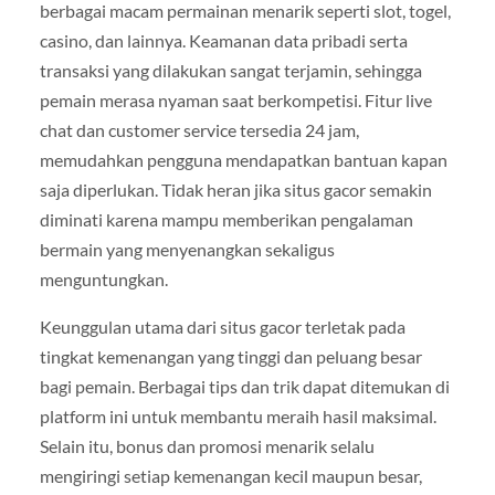
berbagai macam permainan menarik seperti slot, togel,
casino, dan lainnya. Keamanan data pribadi serta
transaksi yang dilakukan sangat terjamin, sehingga
pemain merasa nyaman saat berkompetisi. Fitur live
chat dan customer service tersedia 24 jam,
memudahkan pengguna mendapatkan bantuan kapan
saja diperlukan. Tidak heran jika situs gacor semakin
diminati karena mampu memberikan pengalaman
bermain yang menyenangkan sekaligus
menguntungkan.
Keunggulan utama dari situs gacor terletak pada
tingkat kemenangan yang tinggi dan peluang besar
bagi pemain. Berbagai tips dan trik dapat ditemukan di
platform ini untuk membantu meraih hasil maksimal.
Selain itu, bonus dan promosi menarik selalu
mengiringi setiap kemenangan kecil maupun besar,