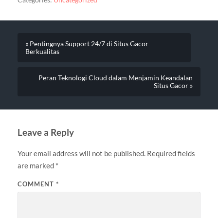
« Pentingnya Support 24/7 di Situs Gacor
Berkualitas
Peran Teknologi Cloud dalam Menjamin Keandalan
Situs Gacor »
Leave a Reply
Your email address will not be published.
Required fields
are marked
*
COMMENT
*