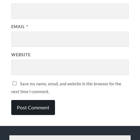
EMAIL
*
WEBSITE
Save my name, email, and website in this browser for the
next time I comment.