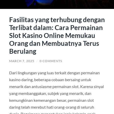
Fasilitas yang terhubung dengan
Terlibat dalam: Cara Permainan
Slot Kasino Online Memukau
Orang dan Membuatnya Terus
Berulang
MARCH 7, 2025
/
0 COMMENTS
Dari lingkungan yang luas terkait dengan permainan
kasino daring, beberapa cobaan bersaing untuk
menarik dan antusiasme permainan slot. Karena sinyal
yang membanggakan, subjek yang menarik, dan
kemungkinan kemenangan besar, permainan slot
daring telah merebut hati orang-orang di seluruh
dunia. Bagaimana menentukan jenis kelamin anak