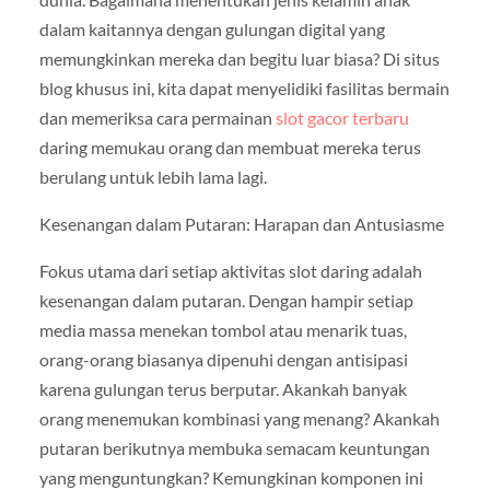
dalam kaitannya dengan gulungan digital yang
memungkinkan mereka dan begitu luar biasa? Di situs
blog khusus ini, kita dapat menyelidiki fasilitas bermain
dan memeriksa cara permainan
slot gacor terbaru
daring memukau orang dan membuat mereka terus
berulang untuk lebih lama lagi.
Kesenangan dalam Putaran: Harapan dan Antusiasme
Fokus utama dari setiap aktivitas slot daring adalah
kesenangan dalam putaran. Dengan hampir setiap
media massa menekan tombol atau menarik tuas,
orang-orang biasanya dipenuhi dengan antisipasi
karena gulungan terus berputar. Akankah banyak
orang menemukan kombinasi yang menang? Akankah
putaran berikutnya membuka semacam keuntungan
yang menguntungkan? Kemungkinan komponen ini