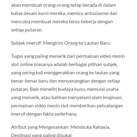
akan membuat orang-orang tetap berada di dalam
batas desain kursi mereka, memicu antusiasme dan
mencoba membuat mereka terus bekerja dengan
setiap putaran.
Subjek Imersif: Mengirim Orang ke Lautan Baru
Tugas yang paling menarik dari permainan video mesin
slot online biasanya adalah berbagai pilihan subjek,
yang sering kali menggerakkan orang ke lautan yang
benar-benar baru dan menyenangkan dengan setiap
putaran. Baik meneliti budaya kuno, memulai usaha
yang menarik, atau bahkan menyelami alam imajinasi,
permainan video mesin slot memberikan petualangan
imersif dengan fakta sederhana.
Atribut yang Mengesankan: Membuka Rahasia.
Destinasi yang paling disukai