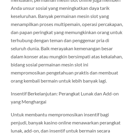
Anda unsur sosial yang meningkatkan daya tarik
keseluruhan. Banyak permainan mesin slot yang
menampilkan proses multipemain, operasi percakapan,
dan papan peringkat yang memungkinkan orang untuk
terhubung dengan teman dan penggemar pria di
seluruh dunia. Baik merayakan kemenangan besar
dalam konser atau mungkin bersimpati atas kekalahan,
bidang sosial permainan mesin slot ini
mempromosikan pengetahuan praktis dan membuat
orang kembali bermain untuk lebih banyak lagi.
Insentif Berkelanjutan: Perangkat Lunak dan Add-on
yang Menghargai
Untuk membantu mempromosikan insentif bagi
penjudi, banyak kasino online menawarkan perangkat
lunak, add-on, dan insentif untuk bermain secara