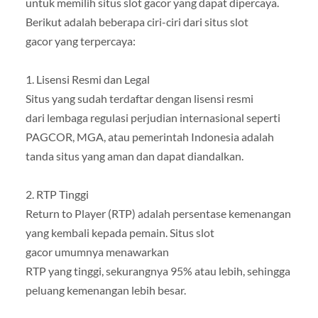
untuk memilih situs slot gacor yang dapat dipercaya.
Berikut adalah beberapa ciri-ciri dari situs slot
gacor yang terpercaya:
1. Lisensi Resmi dan Legal
Situs yang sudah terdaftar dengan lisensi resmi
dari lembaga regulasi perjudian internasional seperti
PAGCOR, MGA, atau pemerintah Indonesia adalah
tanda situs yang aman dan dapat diandalkan.
2. RTP Tinggi
Return to Player (RTP) adalah persentase kemenangan
yang kembali kepada pemain. Situs slot
gacor umumnya menawarkan
RTP yang tinggi, sekurangnya 95% atau lebih, sehingga
peluang kemenangan lebih besar.