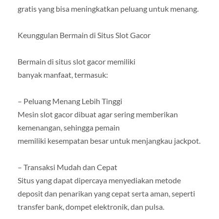
gratis yang bisa meningkatkan peluang untuk menang.
Keunggulan Bermain di Situs Slot Gacor
Bermain di situs slot gacor memiliki
banyak manfaat, termasuk:
– Peluang Menang Lebih Tinggi
Mesin slot gacor dibuat agar sering memberikan
kemenangan, sehingga pemain
memiliki kesempatan besar untuk menjangkau jackpot.
– Transaksi Mudah dan Cepat
Situs yang dapat dipercaya menyediakan metode
deposit dan penarikan yang cepat serta aman, seperti
transfer bank, dompet elektronik, dan pulsa.