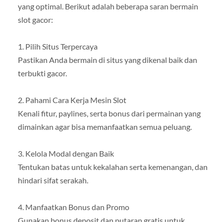
yang optimal. Berikut adalah beberapa saran bermain
slot gacor:
1. Pilih Situs Terpercaya
Pastikan Anda bermain di situs yang dikenal baik dan
terbukti gacor.
2. Pahami Cara Kerja Mesin Slot
Kenali fitur, paylines, serta bonus dari permainan yang
dimainkan agar bisa memanfaatkan semua peluang.
3. Kelola Modal dengan Baik
Tentukan batas untuk kekalahan serta kemenangan, dan
hindari sifat serakah.
4. Manfaatkan Bonus dan Promo
Gunakan bonus deposit dan putaran gratis untuk