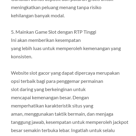
meningkatkan peluang menang tanpa risiko
kehilangan banyak modal.
5. Mainkan Game Slot dengan RTP Tinggi
Ini akan memberikan kesempatan
yang lebih luas untuk memperoleh kemenangan yang
konsisten.
Website slot gacor yang dapat dipercaya merupakan
opsi terbaik bagi para penggemar permainan
slot daring yang berkeinginan untuk
mencapai kemenangan besar. Dengan
memperhatikan karakteristik situs yang
aman, menggunakan taktik bermain, dan menjaga
tanggung jawab, kesempatan untuk memperoleh jackpot
besar semakin terbuka lebar. Ingatlah untuk selalu