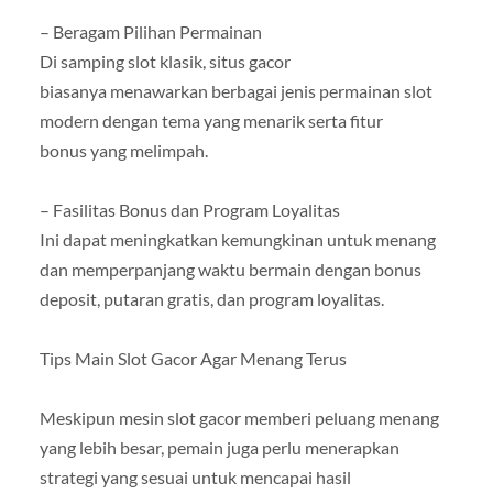
– Beragam Pilihan Permainan
Di samping slot klasik, situs gacor
biasanya menawarkan berbagai jenis permainan slot
modern dengan tema yang menarik serta fitur
bonus yang melimpah.
– Fasilitas Bonus dan Program Loyalitas
Ini dapat meningkatkan kemungkinan untuk menang
dan memperpanjang waktu bermain dengan bonus
deposit, putaran gratis, dan program loyalitas.
Tips Main Slot Gacor Agar Menang Terus
Meskipun mesin slot gacor memberi peluang menang
yang lebih besar, pemain juga perlu menerapkan
strategi yang sesuai untuk mencapai hasil