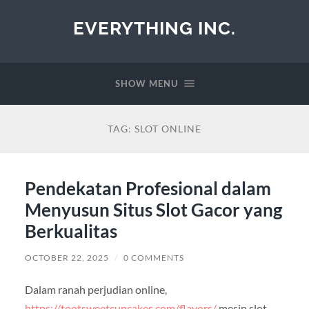
EVERYTHING INC.
SHOW MENU
TAG:
SLOT ONLINE
Pendekatan Profesional dalam
Menyusun Situs Slot Gacor yang
Berkualitas
OCTOBER 22, 2025
/
0 COMMENTS
Dalam ranah perjudian online,
https://tootsweetcupcakes.com/flavors/
mesin slot