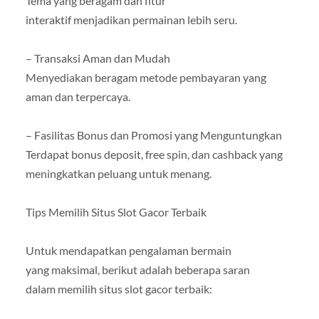
Tema yang beragam dan fitur
interaktif menjadikan permainan lebih seru.
– Transaksi Aman dan Mudah
Menyediakan beragam metode pembayaran yang
aman dan terpercaya.
– Fasilitas Bonus dan Promosi yang Menguntungkan
Terdapat bonus deposit, free spin, dan cashback yang
meningkatkan peluang untuk menang.
Tips Memilih Situs Slot Gacor Terbaik
Untuk mendapatkan pengalaman bermain
yang maksimal, berikut adalah beberapa saran
dalam memilih situs slot gacor terbaik: