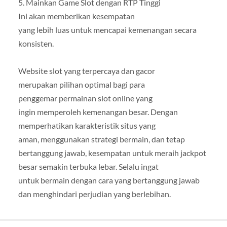
5. Mainkan Game Slot dengan RTP Tinggi
Ini akan memberikan kesempatan
yang lebih luas untuk mencapai kemenangan secara
konsisten.
Website slot yang terpercaya dan gacor
merupakan pilihan optimal bagi para
penggemar permainan slot online yang
ingin memperoleh kemenangan besar. Dengan
memperhatikan karakteristik situs yang
aman, menggunakan strategi bermain, dan tetap
bertanggung jawab, kesempatan untuk meraih jackpot
besar semakin terbuka lebar. Selalu ingat
untuk bermain dengan cara yang bertanggung jawab
dan menghindari perjudian yang berlebihan.