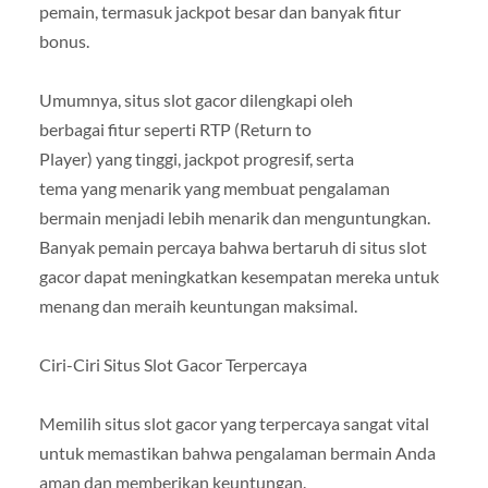
pemain, termasuk jackpot besar dan banyak fitur
bonus.
Umumnya, situs slot gacor dilengkapi oleh
berbagai fitur seperti RTP (Return to
Player) yang tinggi, jackpot progresif, serta
tema yang menarik yang membuat pengalaman
bermain menjadi lebih menarik dan menguntungkan.
Banyak pemain percaya bahwa bertaruh di situs slot
gacor dapat meningkatkan kesempatan mereka untuk
menang dan meraih keuntungan maksimal.
Ciri-Ciri Situs Slot Gacor Terpercaya
Memilih situs slot gacor yang terpercaya sangat vital
untuk memastikan bahwa pengalaman bermain Anda
aman dan memberikan keuntungan.