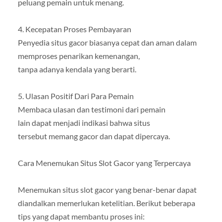
peluang pemain untuk menang.
4. Kecepatan Proses Pembayaran
Penyedia situs gacor biasanya cepat dan aman dalam
memproses penarikan kemenangan,
tanpa adanya kendala yang berarti.
5. Ulasan Positif Dari Para Pemain
Membaca ulasan dan testimoni dari pemain
lain dapat menjadi indikasi bahwa situs
tersebut memang gacor dan dapat dipercaya.
Cara Menemukan Situs Slot Gacor yang Terpercaya
Menemukan situs slot gacor yang benar-benar dapat
diandalkan memerlukan ketelitian. Berikut beberapa
tips yang dapat membantu proses ini: