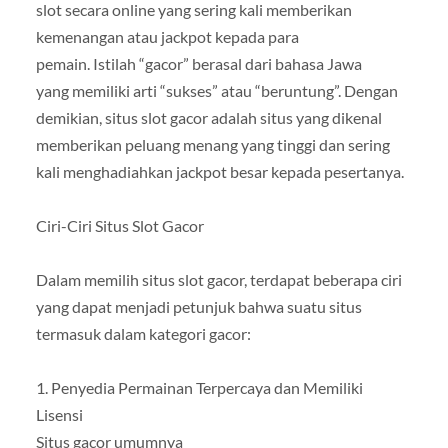
slot secara online yang sering kali memberikan
kemenangan atau jackpot kepada para
pemain. Istilah “gacor” berasal dari bahasa Jawa
yang memiliki arti “sukses” atau “beruntung”. Dengan
demikian, situs slot gacor adalah situs yang dikenal
memberikan peluang menang yang tinggi dan sering
kali menghadiahkan jackpot besar kepada pesertanya.
Ciri-Ciri Situs Slot Gacor
Dalam memilih situs slot gacor, terdapat beberapa ciri
yang dapat menjadi petunjuk bahwa suatu situs
termasuk dalam kategori gacor:
1. Penyedia Permainan Terpercaya dan Memiliki
Lisensi
Situs gacor umumnya