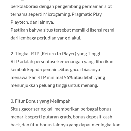
berkolaborasi dengan pengembang permainan slot
ternama seperti Microgaming, Pragmatic Play,
Playtech, dan lainnya.
Pastikan bahwa situs tersebut memiliki lisensi resmi
dari lembaga perjudian yang diakui.
2. Tingkat RTP (Return to Player) yang Tinggi
RTP adalah persentase kemenangan yang diberikan
kembali kepada pemain. Situs gacor biasanya
menawarkan RTP minimal 96% atau lebih, yang
menunjukkan peluang tinggi untuk menang.
3. Fitur Bonus yang Melimpah
Situs gacor sering kali memberikan berbagai bonus
menarik seperti putaran gratis, bonus deposit, cash
back, dan fitur bonus lainnya yang dapat meningkatkan